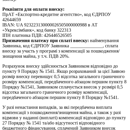
Реквізити для оплати внеску:
ПрАТ «Експортно-кредитне агентство», код ЄДРПОУ
42644659
IBAN: UA 923223130000026505000000988 в АТ
«Укрексімбанк», код банку 322313
ІПН платника ПДВ: 426446526505
Призначення платежу при сплаті внеску:
найменування
Заявника, код ЄДРПОУ Заявника ______________, сплата
внеску за участь у програмі з компенсації за пошкодження/
знищення майна, у т.ч. ПДВ 20%.
Розрахунок внеску здійснюється Заявником відповідно до
пункту 9 Порядку № 1541. Якщо розрахований за цієї Заявою
розмір внеску перевищує 0,5 відсотка загального граничного
розміру компенсації, передбаченого абзацом першим пункту 8
Порядку №1541, Заявником сплачується внесок у розмірі 0,5
відсотка загального граничного розміру компенсації,
передбаченого абзацом першим пункту 8 Порядку №1541.
У разі ненастання випадків, за які передбачена виплата
компенсації з пошкодження/знищення майна, а також у разі
відмови у наданні (виплаті) компенсації відповідно до пункту
27 Порядку № 1541 та/або відсутності відповідного
бюджетного фінансування, сплачений Заявником внесок