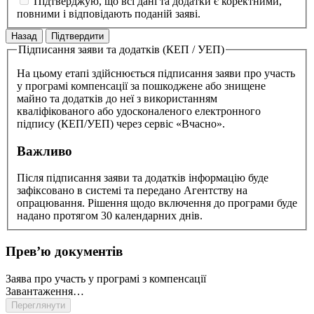
Підтверджую, що всі дані та додатки є коректними,
повними і відповідають поданій заяві.
Назад
Підтвердити
Підписання заяви та додатків (КЕП / УЕП)
На цьому етапі здійснюється підписання заяви про участь
у програмі компенсації за пошкоджене або знищене
майно та додатків до неї з використанням
кваліфікованого або удосконаленого електронного
підпису (КЕП/УЕП) через сервіс «Вчасно».
Важливо
Після підписання заяви та додатків інформацію буде
зафіксовано в системі та передано Агентству на
опрацювання. Рішення щодо включення до програми буде
надано протягом 30 календарних днів.
Превʼю документів
Заява про участь у програмі з компенсації
Завантаження…
Переглянути