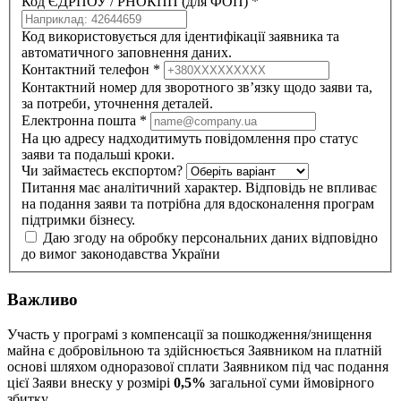
Код ЄДРПОУ / РНОКПП (для ФОП)
*
Код використовується для ідентифікації заявника та
автоматичного заповнення даних.
Контактний телефон
*
Контактний номер для зворотного зв’язку щодо заяви та,
за потреби, уточнення деталей.
Електронна пошта
*
На цю адресу надходитимуть повідомлення про статус
заяви та подальші кроки.
Чи займаєтесь експортом?
Питання має аналітичний характер. Відповідь не впливає
на подання заяви та потрібна для вдосконалення програм
підтримки бізнесу.
Даю згоду на обробку персональних даних відповідно
до вимог законодавства України
Важливо
Участь у програмі з компенсації за пошкодження/знищення
майна є добровільною та здійснюється Заявником на платній
основі шляхом одноразової сплати Заявником під час подання
цієї Заяви внеску у розмірі
0,5%
загальної суми ймовірного
збитку.