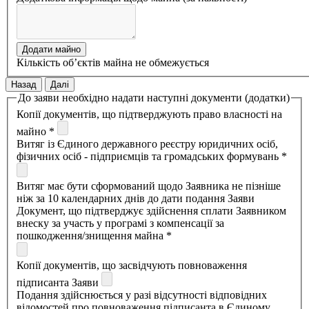
Додати майно
Кількість об’єктів майна не обмежується
Назад
Далі
До заяви необхідно надати наступні документи (додатки)
Копії документів, що підтверджують право власності на
майно *
Витяг із Єдиного державного реєстру юридичних осіб,
фізичних осіб - підприємців та громадських формувань *
Витяг має бути сформований щодо Заявника не пізніше
ніж за 10 календарних днів до дати подання Заяви
Документ, що підтверджує здійснення сплати Заявником
внеску за участь у програмі з компенсації за
пошкодження/знищення майна *
Копії документів, що засвідчують повноваження
підписанта Заяви
Подання здійснюється у разі відсутності відповідних
відомостей про повноваження підписанта в Єдиному