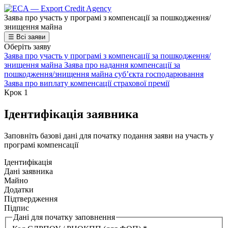
Заява про участь у програмі з компенсації за пошкодження/
знищення майна
☰
Всі заяви
Оберіть заяву
Заява про участь у програмі з компенсації за пошкодження/
знищення майна
Заява про надання компенсації за
пошкодження/знищення майна суб’єкта господарювання
Заява про виплату компенсації страхової премії
Крок 1
Ідентифікація заявника
Заповніть базові дані для початку подання заяви на участь у
програмі компенсації
Ідентифікація
Дані заявника
Майно
Додатки
Підтвердження
Підпис
Дані для початку заповнення